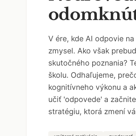
odomknúť 
V ére, kde AI odpovie n
zmysel. Ako však prebud
skutočného poznania? Te
školu. Odhaľujeme, pre
kognitívneho výkonu a ak
učiť 'odpovede' a začnite
stratégiu, ktorá zmení v