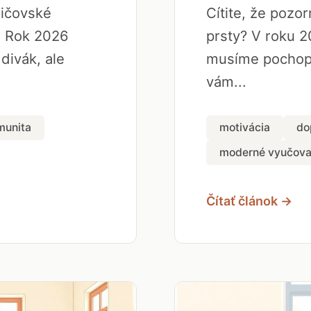
dičovské
Cítite, že pozo
. Rok 2026
prsty? V roku 2
 divák, ale
musíme pochopi
vám...
munita
motivácia
do
moderné vyučova
Čítať článok →