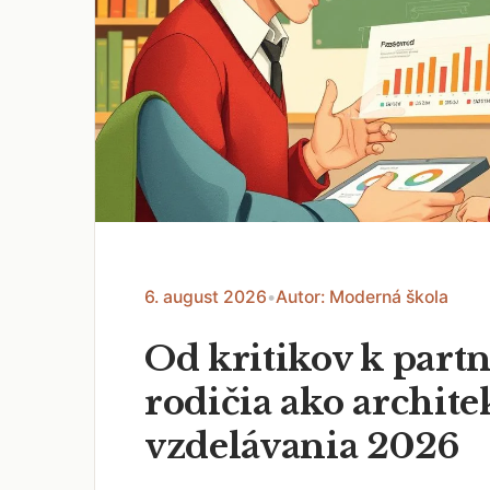
6. august 2026
•
Autor: Moderná škola
Od kritikov k part
rodičia ako archite
vzdelávania 2026