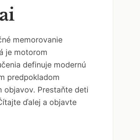
ai
dičné memorovanie
rá je motorom
učenia definuje modernú
ným predpokladom
 objavov. Prestaňte deti
ítajte ďalej a objavte