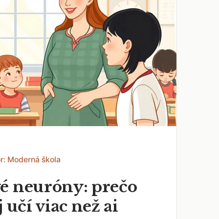
r: Moderná škola
é neuróny: prečo
j učí viac než ai