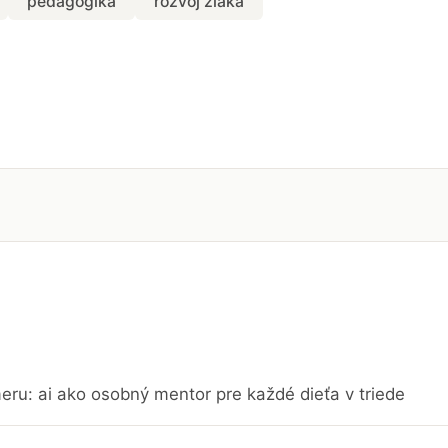
pedagogika
rozvoj žiaka
eru: ai ako osobný mentor pre každé dieťa v triede