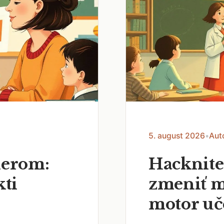
5. august 2026
•
Aut
nerom:
Hacknite
kti
zmeniť m
motor uč