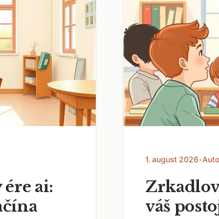
1. august 2026
•
Auto
 ére ai:
Zrkadlov
ačína
váš posto