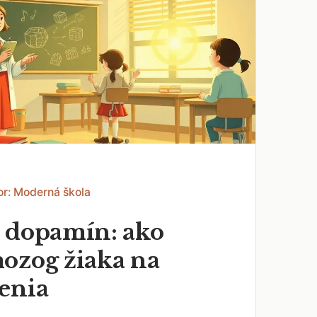
or: Moderná škola
 dopamín: ako
ozog žiaka na
enia