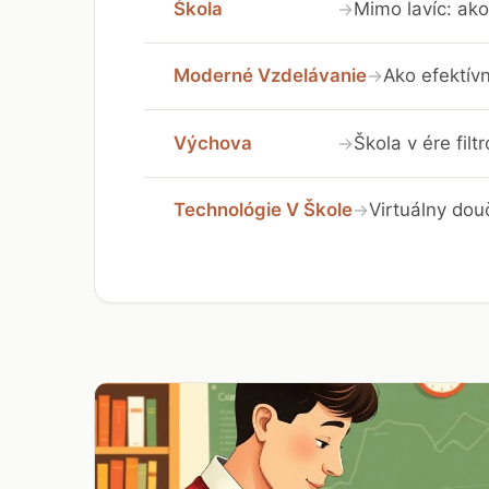
Škola
Mimo lavíc: ako
→
Moderné Vzdelávanie
Ako efektívn
→
Výchova
Škola v ére fil
→
Technológie V Škole
Virtuálny dou
→