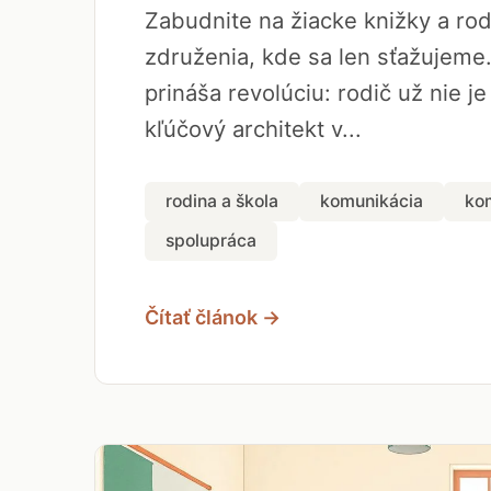
Zabudnite na žiacke knižky a ro
združenia, kde sa len sťažujeme
prináša revolúciu: rodič už nie je
kľúčový architekt v...
rodina a škola
komunikácia
ko
spolupráca
Čítať článok →