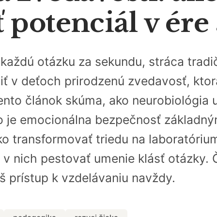
potenciál v ére 
a každú otázku za sekundu, stráca tra
iť v deťoch prirodzenú zvedavosť, kto
nto článok skúma, ako neurobiológia 
čo je emocionálna bezpečnosť základ
o transformovať triedu na laboratórium
 v nich pestovať umenie klásť otázky. Č
áš prístup k vzdelávaniu navždy.