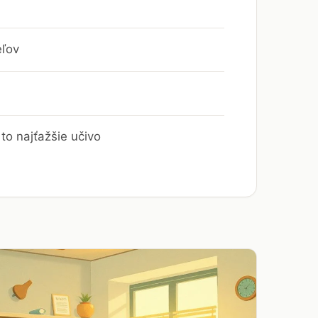
eľov
to najťažšie učivo