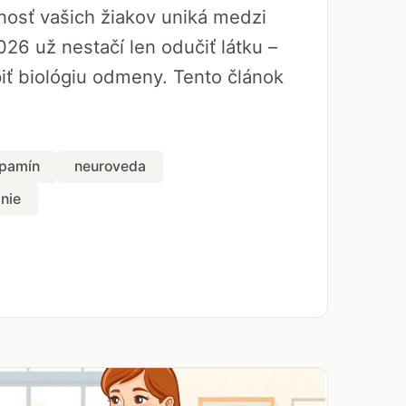
rnosť vašich žiakov uniká medzi
026 už nestačí len odučiť látku –
ť biológiu odmeny. Tento článok
pamín
neuroveda
nie