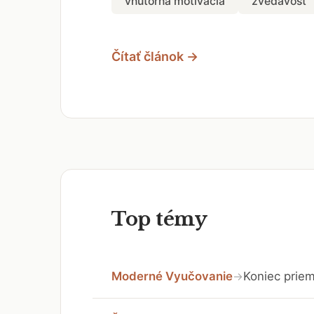
vnútorná motivácia
zvedavosť
Čítať článok →
Top témy
Moderné Vyučovanie
Koniec priem
→