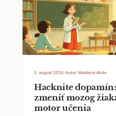
5. august 2026
•
Autor: Moderná škola
Hacknite dopamín:
zmeniť mozog žiak
motor učenia