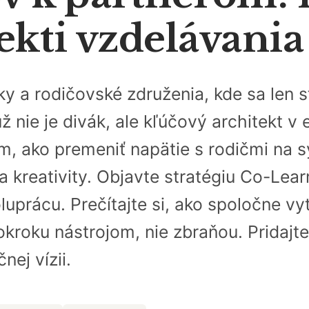
ekti vzdelávani
ky a rodičovské združenia, kde sa len
už nie je divák, ale kľúčový architekt v
 ako premeniť napätie s rodičmi na sy
 a kreativity. Objavte stratégiu Co-Lea
uprácu. Prečítajte si, ako spoločne vy
okroku nástrojom, nie zbraňou. Pridajte
nej vízii.