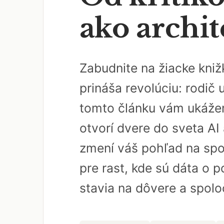
ako archit
Zabudnite na žiacke kniž
prináša revolúciu: rodič 
tomto článku vám ukážem,
otvorí dvere do sveta AI
zmení váš pohľad na spol
pre rast, kde sú dáta o p
stavia na dôvere a spoloč