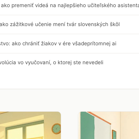
ako premeniť videá na najlepšieho učiteľského asistent
 ako zážitkové učenie mení tvár slovenských škôl
stvo: ako chrániť žiakov v ére všadeprítomnej ai
evolúcia vo vyučovaní, o ktorej ste nevedeli