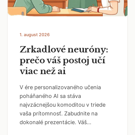
1. august 2026
Zrkadlové neuróny:
prečo váš postoj učí
viac než ai
V ére personalizovaného učenia
poháňaného AI sa stáva
najvzácnejšou komoditou v triede
vaša prítomnosť. Zabudnite na
dokonalé prezentácie. Váš...