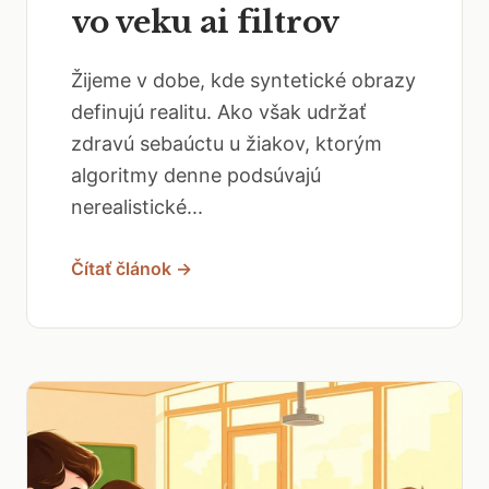
vo veku ai filtrov
Žijeme v dobe, kde syntetické obrazy
definujú realitu. Ako však udržať
zdravú sebaúctu u žiakov, ktorým
algoritmy denne podsúvajú
nerealistické...
Čítať článok →