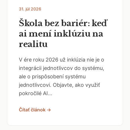
31. júl 2026
Škola bez bariér: keď
ai mení inklúziu na
realitu
V ére roku 2026 už inklúzia nie je o
integrácii jednotlivcov do systému,
ale o prispôsobení systému
jednotlivcovi. Objavte, ako využiť
pokročilé AI...
Čítať článok →