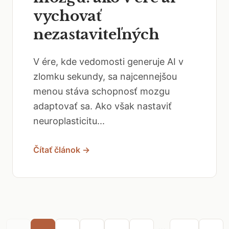
vychovať
nezastaviteľných
V ére, kde vedomosti generuje AI v
zlomku sekundy, sa najcennejšou
menou stáva schopnosť mozgu
adaptovať sa. Ako však nastaviť
neuroplasticitu...
Čítať článok →
...