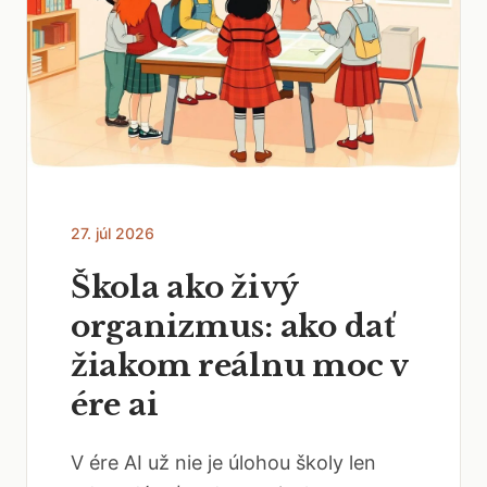
27. júl 2026
Škola ako živý
organizmus: ako dať
žiakom reálnu moc v
ére ai
V ére AI už nie je úlohou školy len