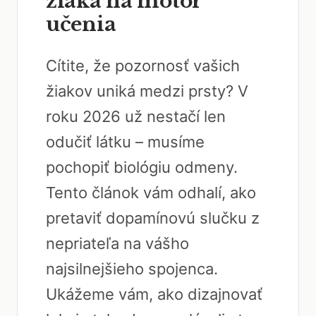
žiaka na motor
učenia
Cítite, že pozornosť vašich
žiakov uniká medzi prsty? V
roku 2026 už nestačí len
odučiť látku – musíme
pochopiť biológiu odmeny.
Tento článok vám odhalí, ako
pretaviť dopamínovú slučku z
nepriateľa na vášho
najsilnejšieho spojenca.
Ukážeme vám, ako dizajnovať