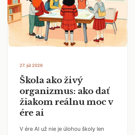
27. júl 2026
Škola ako živý
organizmus: ako dať
žiakom reálnu moc v
ére ai
V ére AI už nie je úlohou školy len