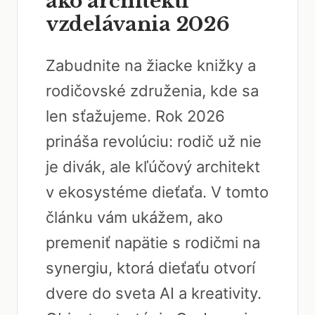
ako architekti
vzdelávania 2026
Zabudnite na žiacke knižky a
rodičovské združenia, kde sa
len sťažujeme. Rok 2026
prináša revolúciu: rodič už nie
je divák, ale kľúčový architekt
v ekosystéme dieťaťa. V tomto
článku vám ukážem, ako
premeniť napätie s rodičmi na
synergiu, ktorá dieťaťu otvorí
dvere do sveta AI a kreativity.