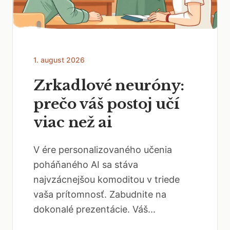
1. august 2026
Zrkadlové neuróny:
prečo váš postoj učí
viac než ai
V ére personalizovaného učenia
poháňaného AI sa stáva
najvzácnejšou komoditou v triede
vaša prítomnosť. Zabudnite na
dokonalé prezentácie. Váš...