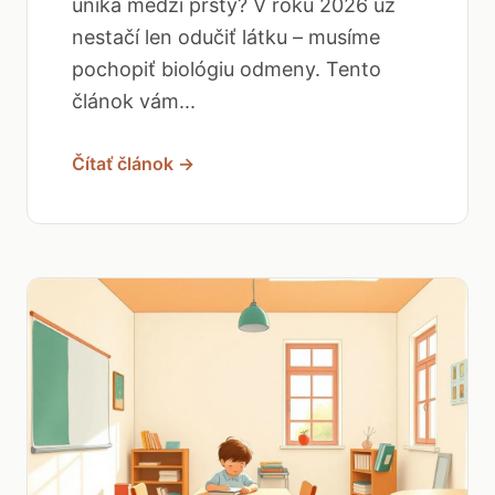
uniká medzi prsty? V roku 2026 už
nestačí len odučiť látku – musíme
pochopiť biológiu odmeny. Tento
článok vám...
Čítať článok →