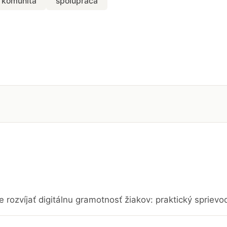
komunita
spolupráca
e rozvíjať digitálnu gramotnosť žiakov: praktický sprievo