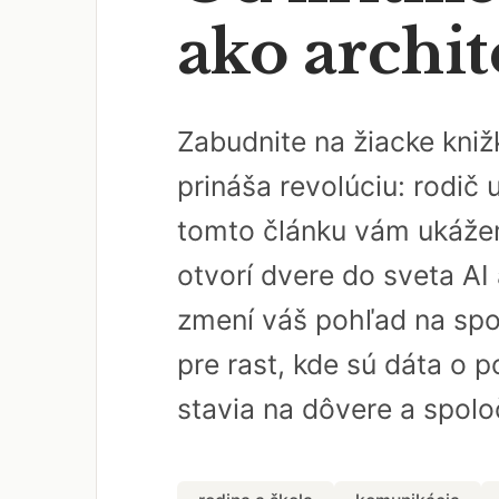
ako archit
Zabudnite na žiacke kniž
prináša revolúciu: rodič 
tomto článku vám ukážem,
otvorí dvere do sveta AI
zmení váš pohľad na spol
pre rast, kde sú dáta o p
stavia na dôvere a spoloč