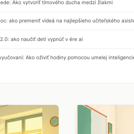
iede: Ako vytvoriť tímového ducha medzi žiakmi
c: ako premeniť videá na najlepšieho učiteľského asist
2.0: ako naučiť deti vypnúť v ére ai
vyučovaní: Ako oživiť hodiny pomocou umelej inteligenci