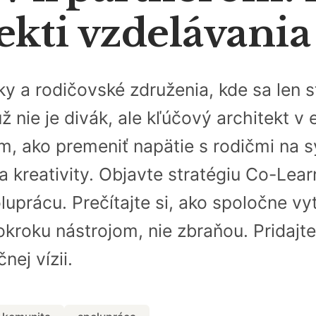
ekti vzdelávani
ky a rodičovské združenia, kde sa len
už nie je divák, ale kľúčový architekt v
 ako premeniť napätie s rodičmi na sy
 a kreativity. Objavte stratégiu Co-Lea
uprácu. Prečítajte si, ako spoločne vy
okroku nástrojom, nie zbraňou. Pridajte
nej vízii.