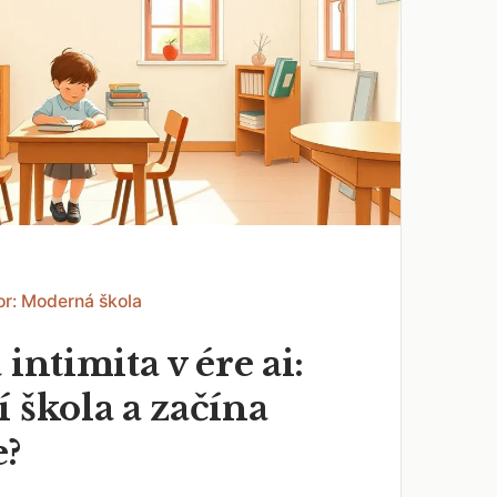
or: Moderná škola
 intimita v ére ai:
 škola a začína
e?