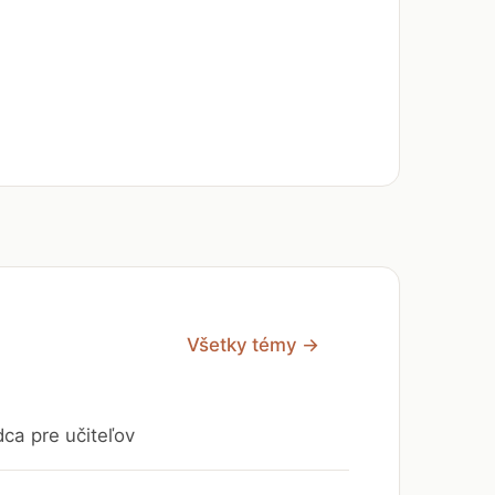
Všetky témy →
dca pre učiteľov