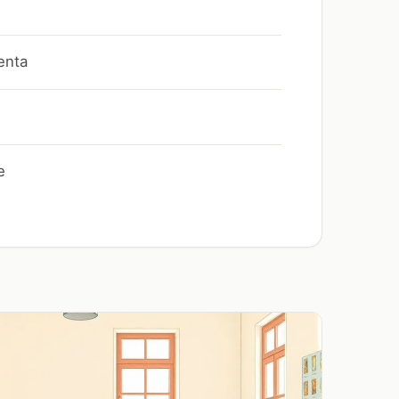
enta
e