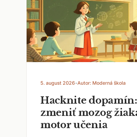
5. august 2026
•
Autor: Moderná škola
Hacknite dopamín:
zmeniť mozog žiak
motor učenia