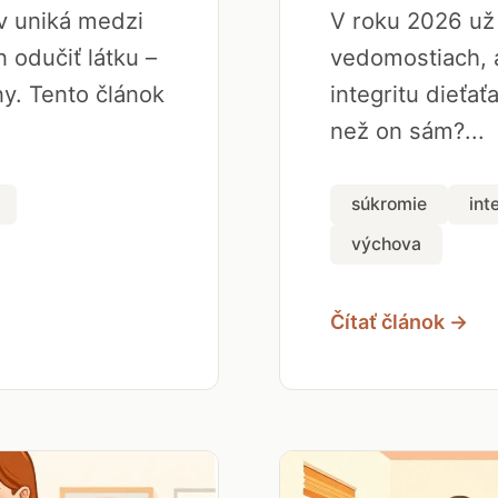
ov uniká medzi
V roku 2026 už 
 odučiť látku –
vedomostiach, a
y. Tento článok
integritu dieťať
než on sám?...
súkromie
int
výchova
Čítať článok →