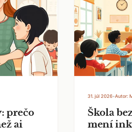
31. júl 2026
•
Autor: 
: prečo
Škola bez
než ai
mení ink