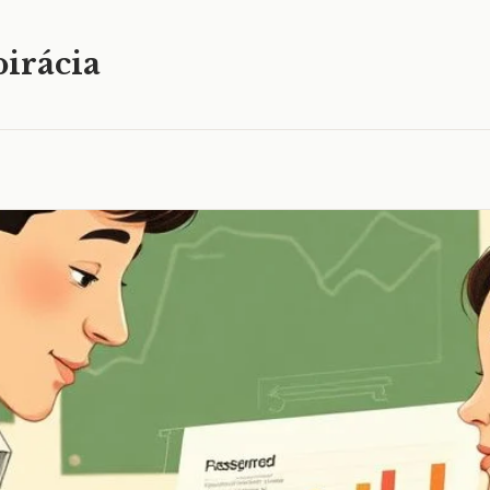
irácia