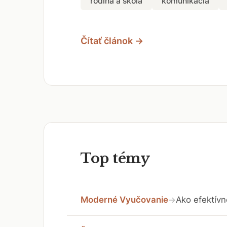
rodina a škola
komunikácia
Čítať článok →
Top témy
Moderné Vyučovanie
Ako efektívn
→