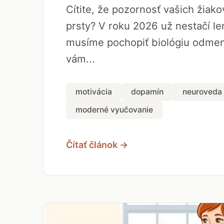
Cítite, že pozornosť vašich žiak
prsty? V roku 2026 už nestačí len
musíme pochopiť biológiu odmen
vám...
motivácia
dopamín
neuroveda
moderné vyučovanie
Čítať článok →