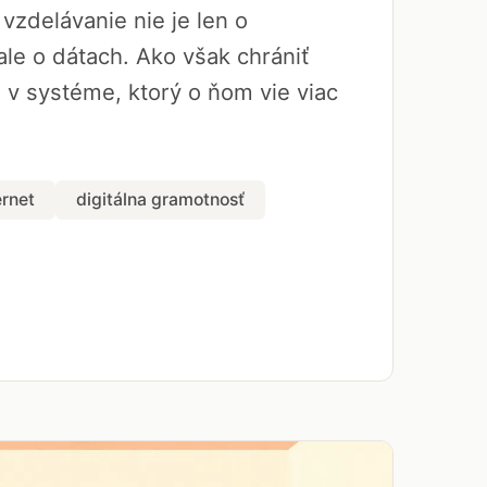
vzdelávanie nie je len o
le o dátach. Ako však chrániť
a v systéme, ktorý o ňom vie viac
ernet
digitálna gramotnosť