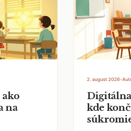
2. august 2026
•
Aut
 ako
Digitálna
a na
kde končí
súkromi