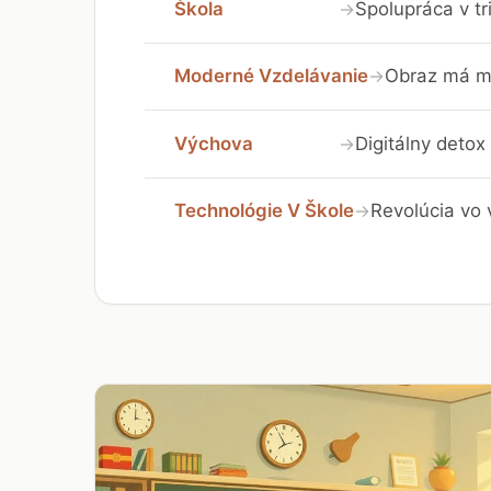
Škola
Spolupráca v tr
→
Moderné Vzdelávanie
Obraz má mo
→
Výchova
Digitálny detox 
→
Technológie V Škole
Revolúcia vo 
→