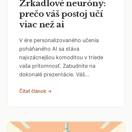
Zrkadlové neuróny:
prečo váš postoj učí
viac než ai
V ére personalizovaného učenia
poháňaného AI sa stáva
najvzácnejšou komoditou v triede
vaša prítomnosť. Zabudnite na
dokonalé prezentácie. Váš...
Čítať článok →