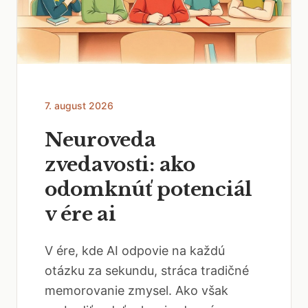
7. august 2026
Neuroveda
zvedavosti: ako
odomknúť potenciál
v ére ai
V ére, kde AI odpovie na každú
otázku za sekundu, stráca tradičné
memorovanie zmysel. Ako však