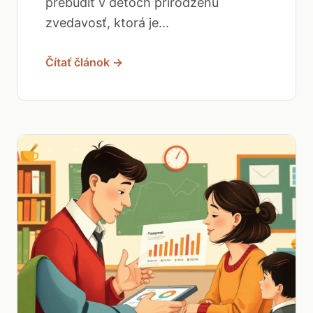
prebudiť v deťoch prirodzenú
zvedavosť, ktorá je...
Čítať článok →