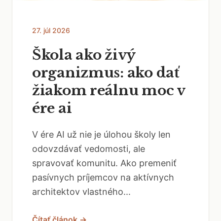
27. júl 2026
Škola ako živý
organizmus: ako dať
žiakom reálnu moc v
ére ai
V ére AI už nie je úlohou školy len
odovzdávať vedomosti, ale
spravovať komunitu. Ako premeniť
pasívnych príjemcov na aktívnych
architektov vlastného...
Čítať článok →