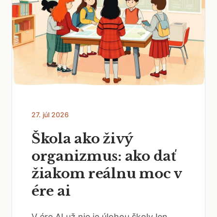
27. júl 2026
Škola ako živý
organizmus: ako dať
žiakom reálnu moc v
ére ai
V ére AI už nie je úlohou školy len