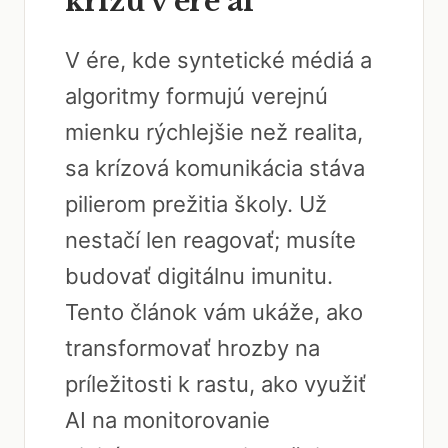
krízu v ére ai
V ére, kde syntetické médiá a
algoritmy formujú verejnú
mienku rýchlejšie než realita,
sa krízová komunikácia stáva
pilierom prežitia školy. Už
nestačí len reagovať; musíte
budovať digitálnu imunitu.
Tento článok vám ukáže, ako
transformovať hrozby na
príležitosti k rastu, ako využiť
AI na monitorovanie