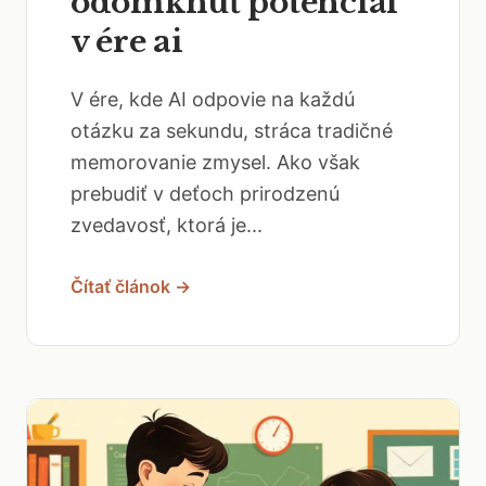
odomknúť potenciál
v ére ai
V ére, kde AI odpovie na každú
otázku za sekundu, stráca tradičné
memorovanie zmysel. Ako však
prebudiť v deťoch prirodzenú
zvedavosť, ktorá je...
Čítať článok →