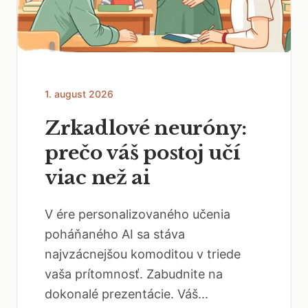
1. august 2026
Zrkadlové neuróny:
prečo váš postoj učí
viac než ai
V ére personalizovaného učenia
poháňaného AI sa stáva
najvzácnejšou komoditou v triede
vaša prítomnosť. Zabudnite na
dokonalé prezentácie. Váš...