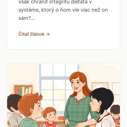
však chrániť integritu dieťaťa v
systéme, ktorý o ňom vie viac než on
sám?...
Čítať článok →