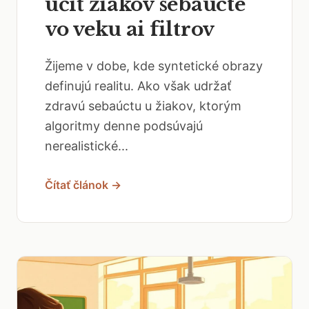
učiť žiakov sebaúcte
vo veku ai filtrov
Žijeme v dobe, kde syntetické obrazy
definujú realitu. Ako však udržať
zdravú sebaúctu u žiakov, ktorým
algoritmy denne podsúvajú
nerealistické...
Čítať článok →