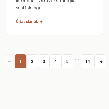
informácií. Objavte stratégiu
scaffoldingu –...
Čítať článok →
...
←
1
2
3
4
5
14
→