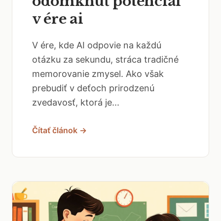
odomknúť potenciál
v ére ai
V ére, kde AI odpovie na každú
otázku za sekundu, stráca tradičné
memorovanie zmysel. Ako však
prebudiť v deťoch prirodzenú
zvedavosť, ktorá je...
Čítať článok →