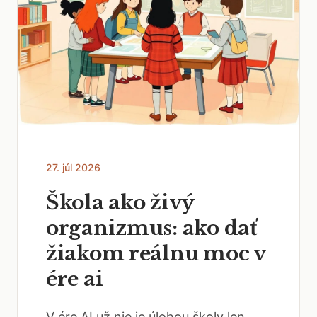
27. júl 2026
Škola ako živý
organizmus: ako dať
žiakom reálnu moc v
ére ai
V ére AI už nie je úlohou školy len