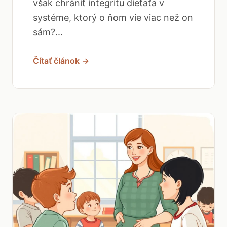
však chrániť integritu dieťaťa v
systéme, ktorý o ňom vie viac než on
sám?...
Čítať článok →