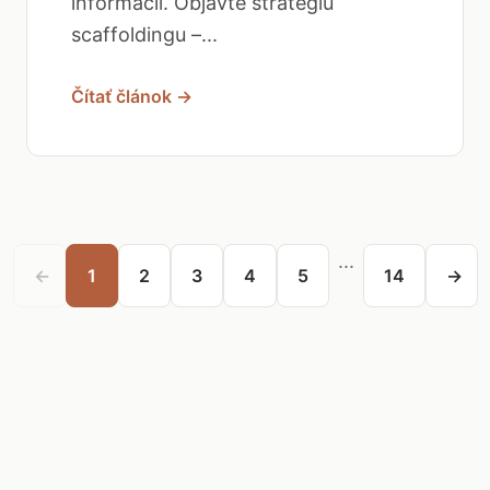
informácií. Objavte stratégiu
scaffoldingu –...
Čítať článok →
...
←
1
2
3
4
5
14
→