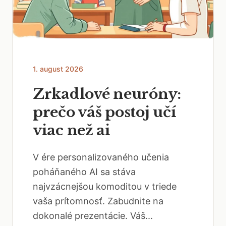
1. august 2026
Zrkadlové neuróny:
prečo váš postoj učí
viac než ai
V ére personalizovaného učenia
poháňaného AI sa stáva
najvzácnejšou komoditou v triede
vaša prítomnosť. Zabudnite na
dokonalé prezentácie. Váš...