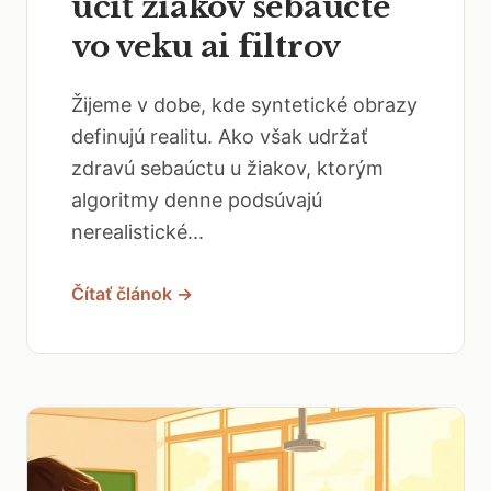
učiť žiakov sebaúcte
vo veku ai filtrov
Žijeme v dobe, kde syntetické obrazy
definujú realitu. Ako však udržať
zdravú sebaúctu u žiakov, ktorým
algoritmy denne podsúvajú
nerealistické...
Čítať článok →