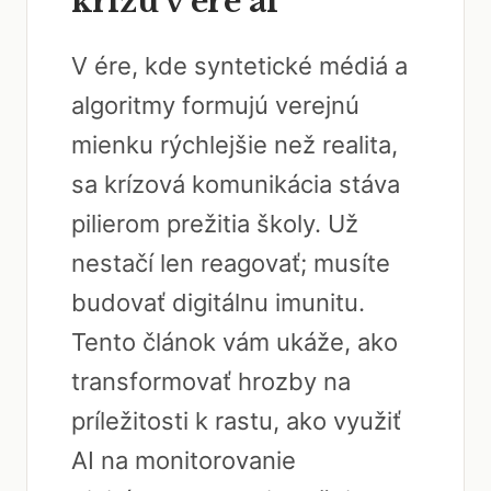
krízu v ére ai
V ére, kde syntetické médiá a
algoritmy formujú verejnú
mienku rýchlejšie než realita,
sa krízová komunikácia stáva
pilierom prežitia školy. Už
nestačí len reagovať; musíte
budovať digitálnu imunitu.
Tento článok vám ukáže, ako
transformovať hrozby na
príležitosti k rastu, ako využiť
AI na monitorovanie