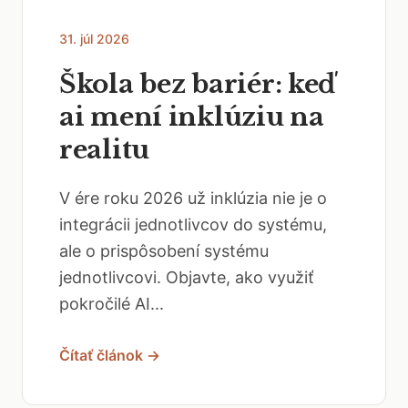
31. júl 2026
Škola bez bariér: keď
ai mení inklúziu na
realitu
V ére roku 2026 už inklúzia nie je o
integrácii jednotlivcov do systému,
ale o prispôsobení systému
jednotlivcovi. Objavte, ako využiť
pokročilé AI...
Čítať článok →