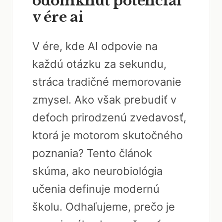
odomknúť potenciál
v ére ai
V ére, kde AI odpovie na
každú otázku za sekundu,
stráca tradičné memorovanie
zmysel. Ako však prebudiť v
deťoch prirodzenú zvedavosť,
ktorá je motorom skutočného
poznania? Tento článok
skúma, ako neurobiológia
učenia definuje modernú
školu. Odhaľujeme, prečo je