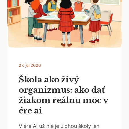
27. júl 2026
Škola ako živý
organizmus: ako dať
žiakom reálnu moc v
ére ai
V ére AI už nie je úlohou školy len