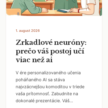
1. august 2026
Zrkadlové neuróny:
prečo váš postoj učí
viac než ai
V ére personalizovaného učenia
poháňaného AI sa stáva
najvzácnejšou komoditou v triede
vaša prítomnosť. Zabudnite na
dokonalé prezentácie. Váš...