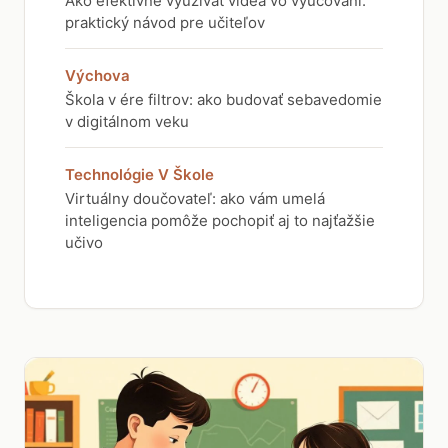
Ako efektívne využívať videá vo vyučovaní:
praktický návod pre učiteľov
Výchova
Škola v ére filtrov: ako budovať sebavedomie
v digitálnom veku
Technológie V Škole
Virtuálny doučovateľ: ako vám umelá
inteligencia pomôže pochopiť aj to najťažšie
učivo