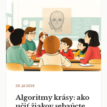
29. júl 2026
Algoritmy krásy: ako
učiť žiakov sebaúcte