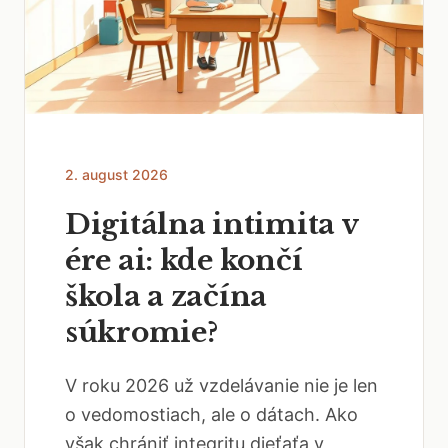
2. august 2026
Digitálna intimita v
ére ai: kde končí
škola a začína
súkromie?
V roku 2026 už vzdelávanie nie je len
o vedomostiach, ale o dátach. Ako
však chrániť integritu dieťaťa v