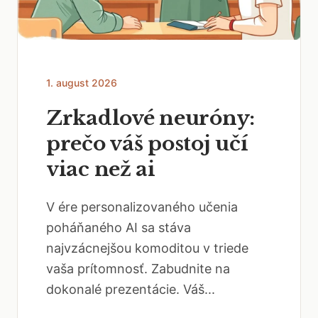
1. august 2026
Zrkadlové neuróny:
prečo váš postoj učí
viac než ai
V ére personalizovaného učenia
poháňaného AI sa stáva
najvzácnejšou komoditou v triede
vaša prítomnosť. Zabudnite na
dokonalé prezentácie. Váš...