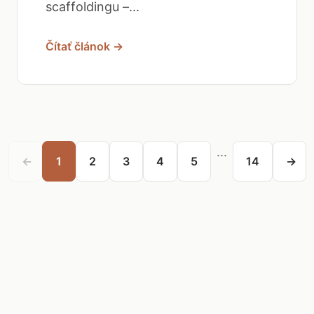
scaffoldingu –...
Čítať článok →
...
←
1
2
3
4
5
14
→