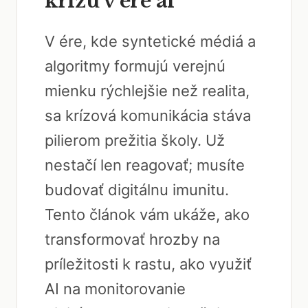
krízu v ére ai
V ére, kde syntetické médiá a
algoritmy formujú verejnú
mienku rýchlejšie než realita,
sa krízová komunikácia stáva
pilierom prežitia školy. Už
nestačí len reagovať; musíte
budovať digitálnu imunitu.
Tento článok vám ukáže, ako
transformovať hrozby na
príležitosti k rastu, ako využiť
AI na monitorovanie