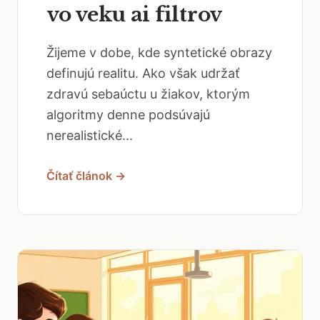
vo veku ai filtrov
Žijeme v dobe, kde syntetické obrazy
definujú realitu. Ako však udržať
zdravú sebaúctu u žiakov, ktorým
algoritmy denne podsúvajú
nerealistické...
Čítať článok →