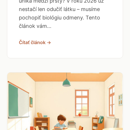
uniká medzi prsty? V roku 2026 už
nestačí len odučiť látku – musíme
pochopiť biológiu odmeny. Tento
článok vám...
Čítať článok →