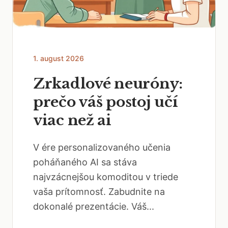
1. august 2026
Zrkadlové neuróny:
prečo váš postoj učí
viac než ai
V ére personalizovaného učenia
poháňaného AI sa stáva
najvzácnejšou komoditou v triede
vaša prítomnosť. Zabudnite na
dokonalé prezentácie. Váš...