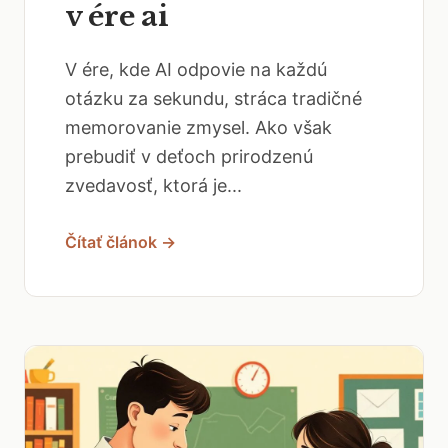
v ére ai
V ére, kde AI odpovie na každú
otázku za sekundu, stráca tradičné
memorovanie zmysel. Ako však
prebudiť v deťoch prirodzenú
zvedavosť, ktorá je...
Čítať článok →