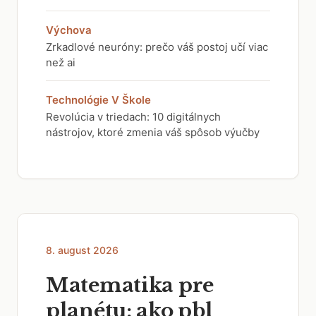
Výchova
Zrkadlové neuróny: prečo váš postoj učí viac
než ai
Technológie V Škole
Revolúcia v triedach: 10 digitálnych
nástrojov, ktoré zmenia váš spôsob výučby
8. august 2026
Matematika pre
planétu: ako pbl