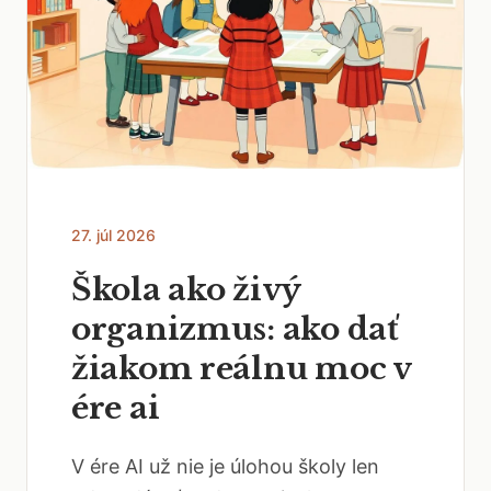
27. júl 2026
Škola ako živý
organizmus: ako dať
žiakom reálnu moc v
ére ai
V ére AI už nie je úlohou školy len