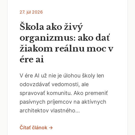
27. júl 2026
Škola ako živý
organizmus: ako dať
žiakom reálnu moc v
ére ai
V ére AI už nie je úlohou školy len
odovzdávať vedomosti, ale
spravovať komunitu. Ako premeniť
pasívnych príjemcov na aktívnych
architektov vlastného...
Čítať článok →