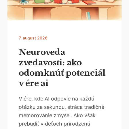
7. august 2026
Neuroveda
zvedavosti: ako
odomknúť potenciál
v ére ai
V ére, kde AI odpovie na každú
otázku za sekundu, stráca tradičné
memorovanie zmysel. Ako však
prebudiť v deťoch prirodzenú