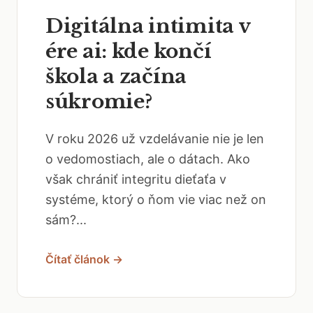
Digitálna intimita v
ére ai: kde končí
škola a začína
súkromie?
V roku 2026 už vzdelávanie nie je len
o vedomostiach, ale o dátach. Ako
však chrániť integritu dieťaťa v
systéme, ktorý o ňom vie viac než on
sám?...
Čítať článok →