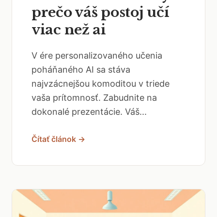
prečo váš postoj učí
viac než ai
V ére personalizovaného učenia
poháňaného AI sa stáva
najvzácnejšou komoditou v triede
vaša prítomnosť. Zabudnite na
dokonalé prezentácie. Váš...
Čítať článok →