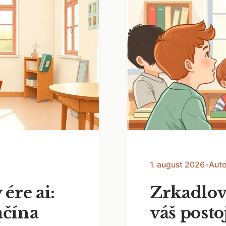
1. august 2026
•
Auto
 ére ai:
Zrkadlov
ačína
váš posto