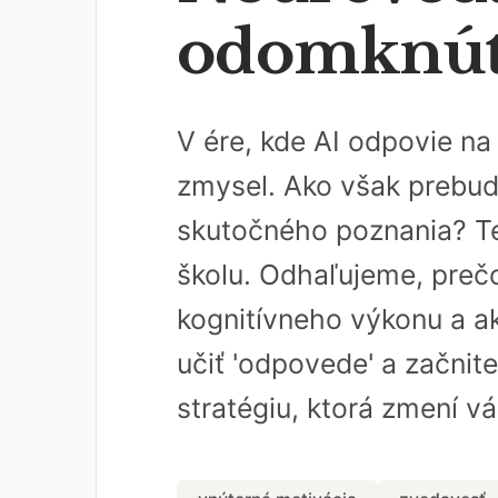
odomknúť 
V ére, kde AI odpovie n
zmysel. Ako však prebud
skutočného poznania? Te
školu. Odhaľujeme, pre
kognitívneho výkonu a ak
učiť 'odpovede' a začnite
stratégiu, ktorá zmení v