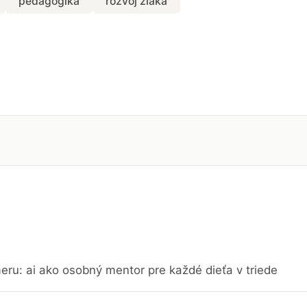
pedagogika
rozvoj žiaka
eru: ai ako osobný mentor pre každé dieťa v triede