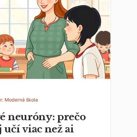
r: Moderná škola
é neuróny: prečo
j učí viac než ai