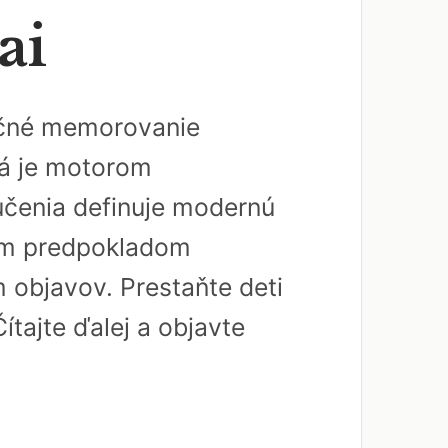
ai
dičné memorovanie
rá je motorom
učenia definuje modernú
ným predpokladom
 objavov. Prestaňte deti
ítajte ďalej a objavte