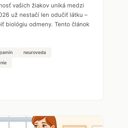
rnosť vašich žiakov uniká medzi
026 už nestačí len odučiť látku –
ť biológiu odmeny. Tento článok
pamín
neuroveda
nie