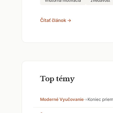
vnútorná motivácia
zvedavosť
Čítať článok →
Top témy
Moderné Vyučovanie
Koniec priem
→