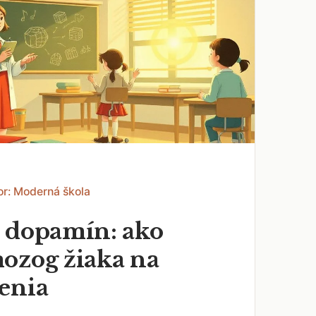
or: Moderná škola
 dopamín: ako
ozog žiaka na
enia