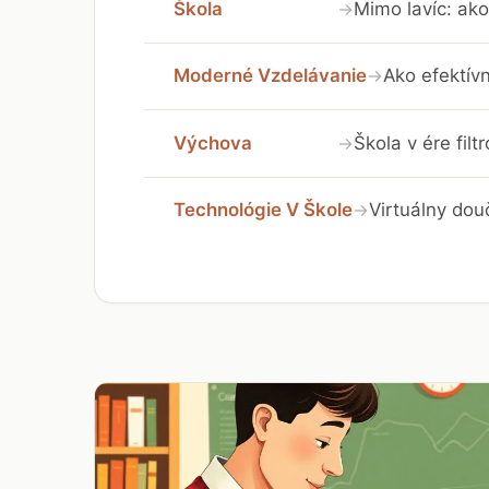
Škola
Mimo lavíc: ako
→
Moderné Vzdelávanie
Ako efektívn
→
Výchova
Škola v ére fil
→
Technológie V Škole
Virtuálny dou
→