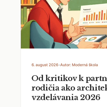
6. august 2026
•
Autor: Moderná škola
Od kritikov k part
rodičia ako archite
vzdelávania 2026