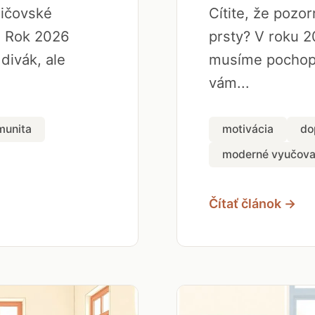
dičovské
Cítite, že pozo
. Rok 2026
prsty? V roku 2
 divák, ale
musíme pochopi
vám...
munita
motivácia
do
moderné vyučova
Čítať článok →