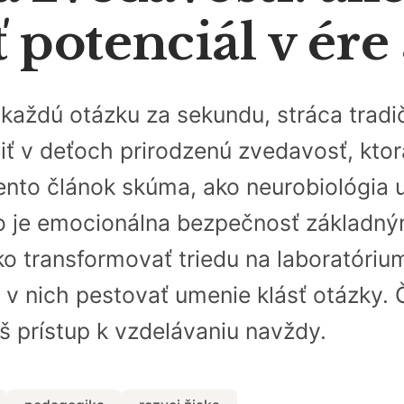
potenciál v ére 
a každú otázku za sekundu, stráca tra
iť v deťoch prirodzenú zvedavosť, kto
nto článok skúma, ako neurobiológia 
čo je emocionálna bezpečnosť základ
o transformovať triedu na laboratórium
 v nich pestovať umenie klásť otázky. Č
áš prístup k vzdelávaniu navždy.