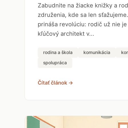
Zabudnite na žiacke knižky a ro
združenia, kde sa len sťažujeme
prináša revolúciu: rodič už nie je
kľúčový architekt v...
rodina a škola
komunikácia
ko
spolupráca
Čítať článok →