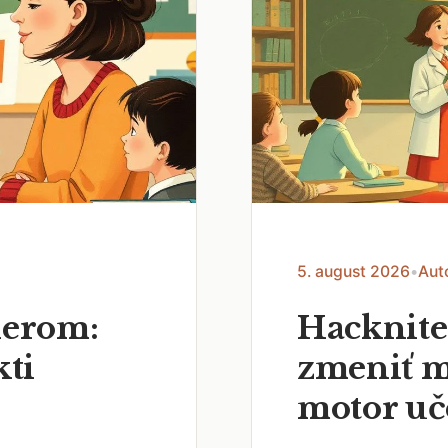
5. august 2026
•
Aut
nerom:
Hacknite
kti
zmeniť m
motor uč