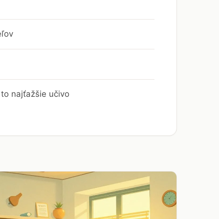
eľov
to najťažšie učivo