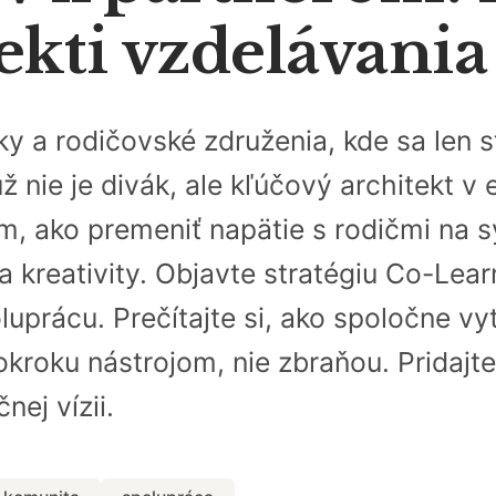
ekti vzdelávani
ky a rodičovské združenia, kde sa len
už nie je divák, ale kľúčový architekt v
 ako premeniť napätie s rodičmi na sy
 a kreativity. Objavte stratégiu Co-Lea
uprácu. Prečítajte si, ako spoločne vy
okroku nástrojom, nie zbraňou. Pridajte
nej vízii.