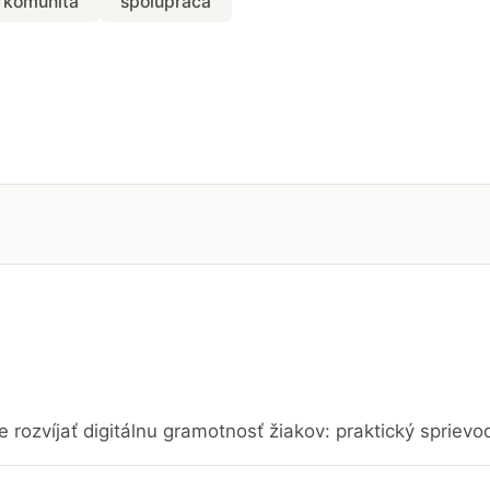
komunita
spolupráca
e rozvíjať digitálnu gramotnosť žiakov: praktický sprievo