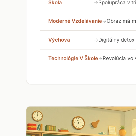
Škola
Spolupráca v tr
→
Moderné Vzdelávanie
Obraz má mo
→
Výchova
Digitálny detox 
→
Technológie V Škole
Revolúcia vo 
→