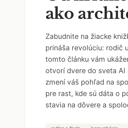
ako archit
Zabudnite na žiacke kniž
prináša revolúciu: rodič 
tomto článku vám ukážem,
otvorí dvere do sveta AI
zmení váš pohľad na spol
pre rast, kde sú dáta o p
stavia na dôvere a spoloč