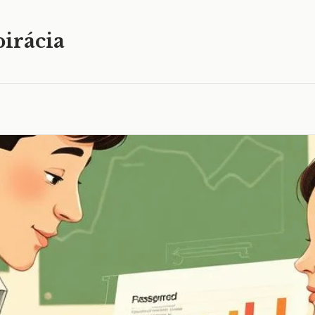
irácia