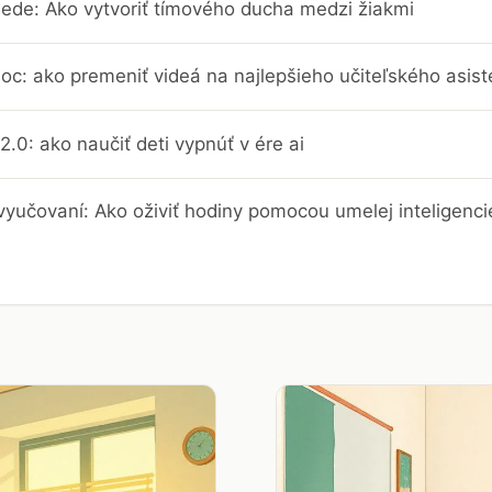
iede: Ako vytvoriť tímového ducha medzi žiakmi
c: ako premeniť videá na najlepšieho učiteľského asist
2.0: ako naučiť deti vypnúť v ére ai
vyučovaní: Ako oživiť hodiny pomocou umelej inteligenci