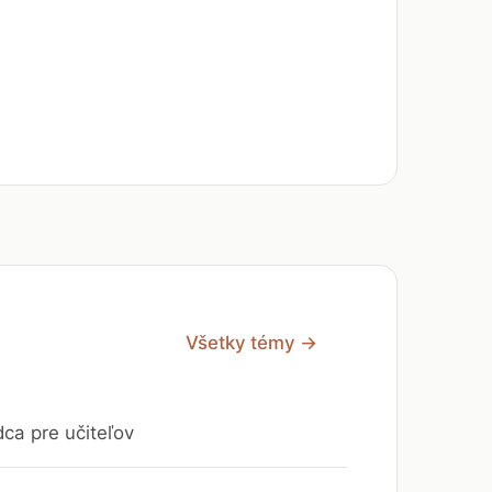
Všetky témy →
dca pre učiteľov