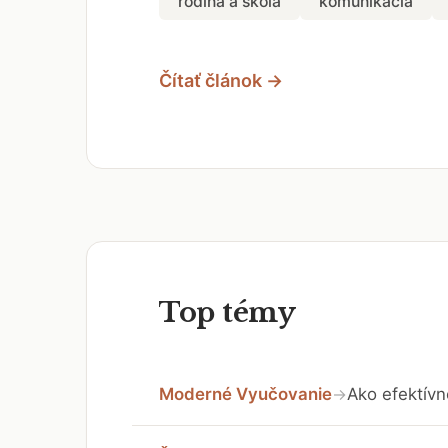
rodina a škola
komunikácia
Čítať článok →
Top témy
Moderné Vyučovanie
Ako efektívn
→