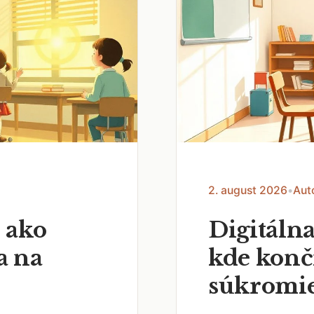
2. august 2026
•
Aut
 ako
Digitálna
a na
kde končí
súkromi