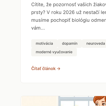
Cítite, že pozornosť vašich žiak
prsty? V roku 2026 už nestačí len
musíme pochopiť biológiu odmen
vám...
motivácia
dopamín
neuroveda
moderné vyučovanie
Čítať článok →