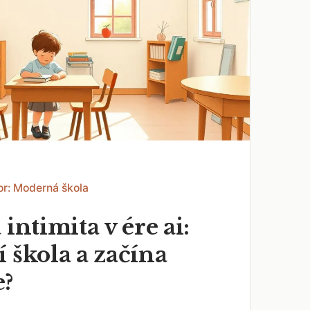
or: Moderná škola
 intimita v ére ai:
 škola a začína
e?