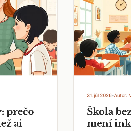
31. júl 2026
•
Autor: 
: prečo
Škola bez
než ai
mení ink