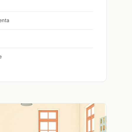
enta
e