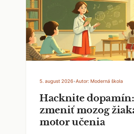
5. august 2026
•
Autor: Moderná škola
Hacknite dopamín:
zmeniť mozog žiak
motor učenia