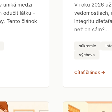
ov uniká medzi
V roku 2026 už 
 odučiť látku –
vedomostiach, a
y. Tento článok
integritu dieťať
než on sám?...
súkromie
int
výchova
Čítať článok →